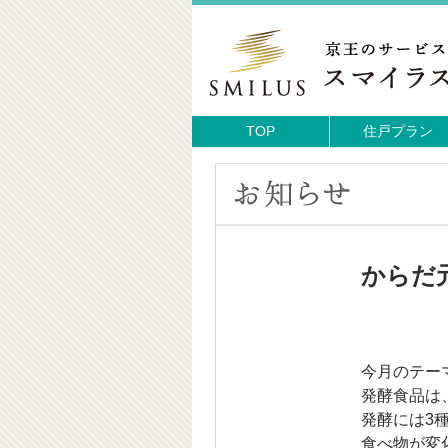
TOP
住戸プラン
からだ
今月のテー
発酵食品は
発酵には3
食べ物が変