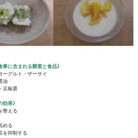
食事に含まれる酵素と食品》
ヨーグルト・ザーサイ
醤油
・豆板醤
の効果》
を整える
高める
収を抑制する