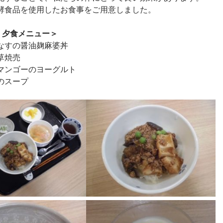
酵食品を使用したお食事をご用意しました。
 夕食メニュー＞
なすの醤油麹麻婆丼
草焼売
とマンゴーのヨーグルト
イのスープ