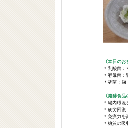
《本日のお
＊乳酸菌：
＊酵母菌：
＊麹菌：麹
《発酵食品
＊腸内環境
＊疲労回復
＊免疫力を
＊糖質の吸