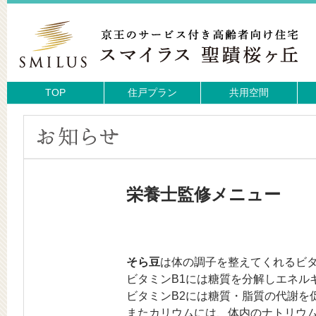
TOP
住戸プラン
共用空間
栄養士監修メニュー
そら豆
は体の調子を整えてくれるビタ
ビタミンB1には糖質を分解しエネル
ビタミンB2には糖質・脂質の代謝を
またカリウムには、体内のナトリウ