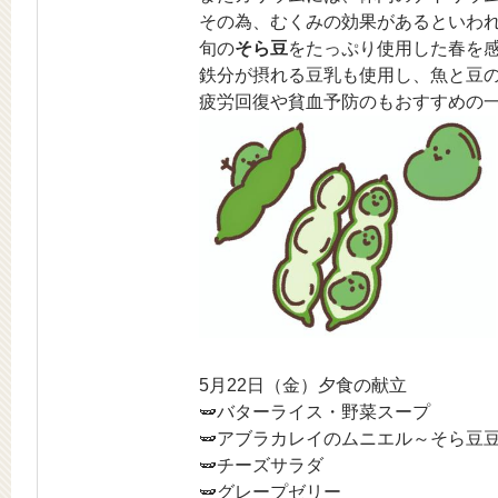
その為、むくみの効果があるといわ
旬の
そら豆
をたっぷり使用した春を
鉄分が摂れる豆乳も使用し、魚と豆
疲労回復や貧血予防のもおすすめの
5月22日（金）夕食の献立
🫛バターライス・野菜スープ
🫛アブラカレイのムニエル～そら豆
🫛チーズサラダ
🫛グレープゼリー