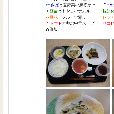
🐟
さば
と夏野菜の麻婆かけ
DH
🌱豆苗
ともやしのナムル
抗酸
🌻
豆花
フルーツ添え
レシ
🍅
トマト
と卵の中華スープ
リコ
🍚御飯