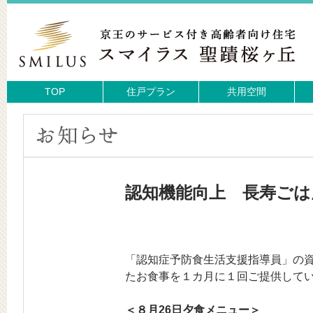
TOP
住戸プラン
共用空間
認知機能向上 長寿ご
「認知症予防食生活支援指導員」の
たお食事を１カ月に１回ご提供して
＜８月26日夕食メニュー＞