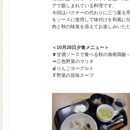
アで親しまれている料理です。
今回はパクチーの代わりに三つ葉を
をソースに使用して味付けを和風に
肉と秋の味覚を添えてお楽しみいた
＜10月28日夕食メニュー＞
🍄甘酒ソースで食べる秋の海南鶏飯
🥕三色野菜のマリネ
🍎りんごヨーグルト
🥬野菜の旨味スープ