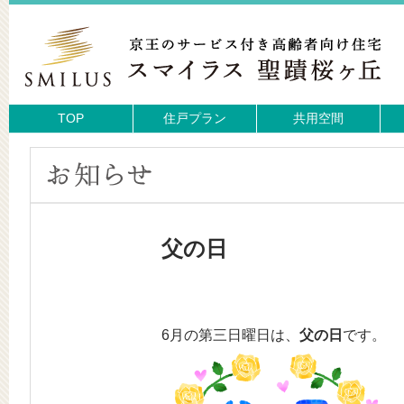
TOP
住戸プラン
共用空間
父の日
6月の第三日曜日は、
父の日
です。