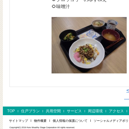
🌻味噌汁
次
TOP
住戸プラン
共用空間
サービス
周辺環境
アクセス
サイトマップ
物件概要
個人情報の保護について
ソーシャルメディアポリ
Copyright(C) 2016 Keio Wealthy Stage Corporation All rights reserved.