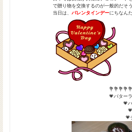
で贈り物を交換するのが一般的だそ
当日は、
バレンタインデー
にちなん
💐💐💐💐
💗バター
💗

