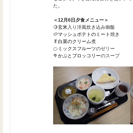
た。
＜12月6日夕食メニュー＞
🍋
玄米
入り洋風炊き込み御飯
🥔
マッシュポテトのミート
焼き
🥬
白菜のクリーム
煮
🍊
ミックスフルーツ
のゼリー
🥦
かぶとブロッコリー
のスープ