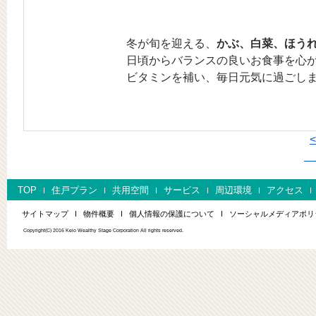
冬が旬を迎える、
かぶ、白菜、ほう
日頃からバランスの良いお食事を心
ビタミンを補い、毎日元気に過ごし
次
TOP
住戸プラン
共用空間
サービス
周辺環境
アクセス
サイトマップ
物件概要
個人情報の保護について
ソーシャルメディアポリ
Copyright(C) 2016 Keio Wealthy Stage Corporation All rights reserved.