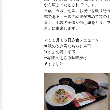
から広まったとされています。
三歳、五歳、七歳にお祝いを執り行
式である、三歳の幼児が初めて髪の
着』、七歳の子供が付け紐をとり、
き』に由来します。
＜１１月１５日夕食メニュー＞
🍁秋の吹き寄せちらし寿司
👘かぶの薄くず煮
🥒胡瓜のもろみ味噌がけ
🍂すまし汁