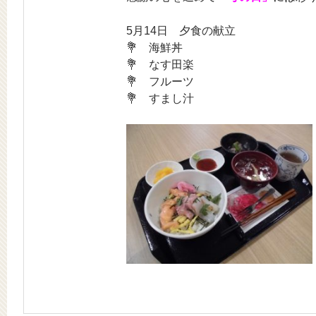
5月14日 夕食の献立
💐 海鮮丼
💐 なす田楽
💐 フルーツ
💐 すまし汁