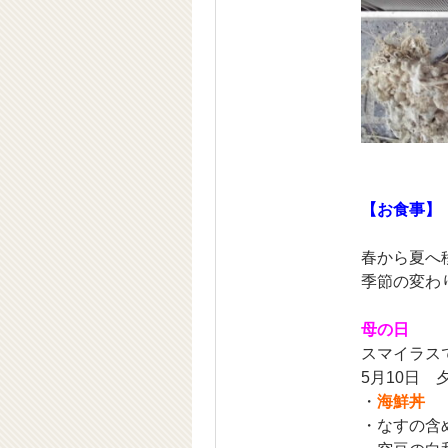
【お食事】
春から夏へ
季節の変わ
母の日
スマイラス
5月10日 
・
海鮮丼
・なすの含