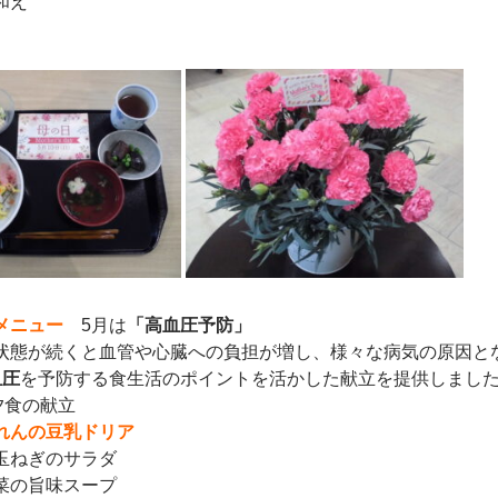
和え
気メニュー
5月は
「高血圧予防」
状態が続くと血管や心臓への負担が増し、様々な病気の原因と
血圧
を予防する食生活のポイントを活かした献立を提供しまし
夕食の献立
れんの豆乳ドリア
玉ねぎのサラダ
菜の旨味スープ