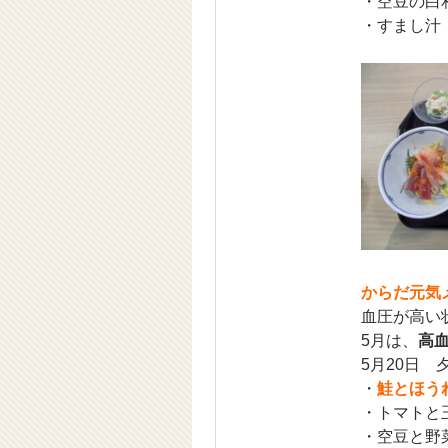
・空豆の白
・すまし汁
からだ元
血圧が高い
5月は、
高
5月20日 
・
鮭とほう
・トマトと
・空豆と野