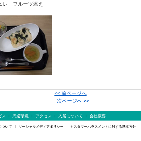
ュレ フルーツ添え
<< 前ページへ
次ページへ >>
ビス
周辺環境
アクセス
入居について
会社概要
について
ソーシャルメディアポリシー
カスタマーハラスメントに対する基本方針