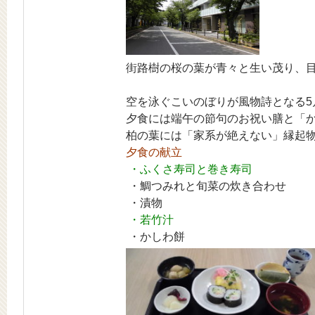
街路樹の桜の葉が青々と生い茂り、
空を泳ぐこいのぼりが風物詩となる5
夕食には端午の節句のお祝い膳と「
柏の葉には「家系が絶えない」縁起
夕食の献立
・ふくさ寿司と巻き寿司
・鯛つみれと旬菜の炊き合わせ
・漬物
・若竹汁
・かしわ餅