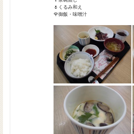
🌷くるみ和え
🌹御飯・味噌汁