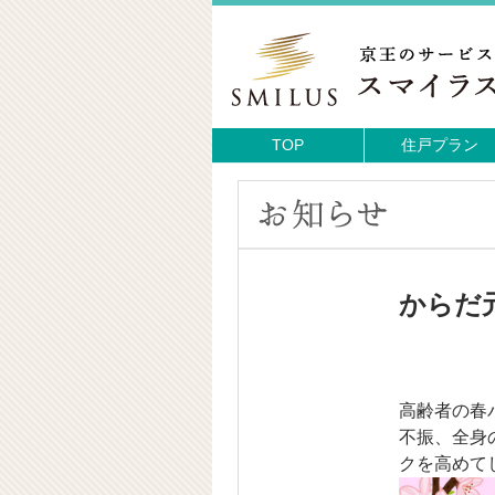
TOP
住戸プラン
からだ
高齢者の春
不振、全身
クを高めて