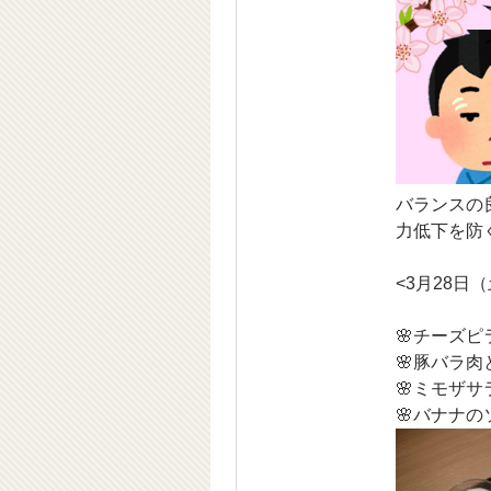
バランスの
力低下を防
<3月28日
🌸チーズピ
🌸豚バラ
🌸ミモザサ
🌸バナナ