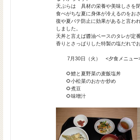
天ぷらは 具材の栄養や美味しさを
食べがちな夏に身体が冷えるのをお
復や夏バテ防止に効果があると言わ
しました。
天丼と言えば醬油ベースのタレが定
香りとさっぱりした特製の塩だれで
7月30日（火） <夕食メニュー
🌻鱧と夏野菜の麦飯塩丼
🌻小松菜のおかか炒め
🌻煮豆
🌻味噌汁