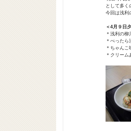
として多く
今回は浅利
＜4月９日
＊浅利の柳
＊べったら
＊ちゃんこ
＊クリーム