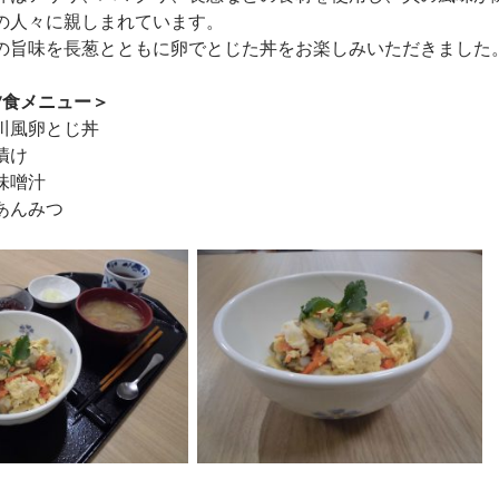
の人々に親しまれています。
の旨味を長葱とともに卵でとじた丼をお楽しみいただきました
夕食メニュー＞
川風卵とじ丼
漬け
味噌汁
あんみつ