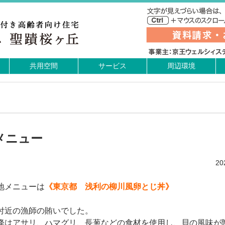
共用空間
サービス
周辺環境
メニュー
2
地メニューは
《東京都 浅利の柳川風卵とじ丼》
付近の漁師の賄いでした。
降はアサリ、ハマグリ、長葱などの食材を使用し、貝の風味が