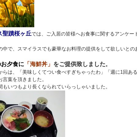
ス聖蹟桜ヶ丘
では、ご入居の皆様へお食事に関するアンケー
の中で、スマイラスでも豪華なお料理の提供をして欲しいとの
のお夕食に
「海鮮丼」
をご提供致しました
。
からは、「美味しくてつい食べすぎちゃったわ」「週に1回あ
お言葉を頂きました。
間もいつもより長くなられていらっしゃいました。