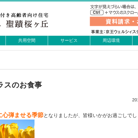
共用空間
サービス
周辺環境
ラスのお食事
2
に心弾ませる季
節
となりましたが、皆様いかがお過ごしでし