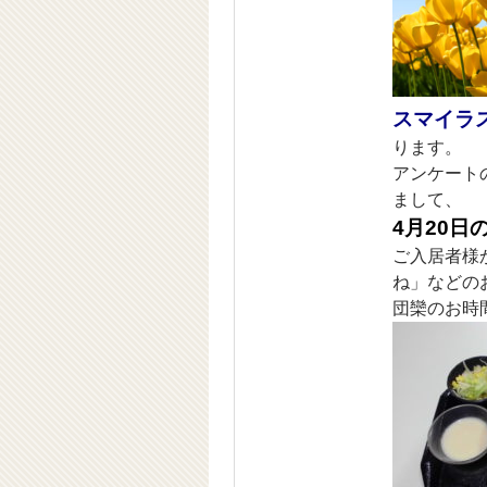
スマイラ
ります。
アンケート
まして、
4月20日
ご入居者様
ね」などの
団欒のお時