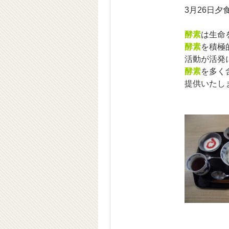
3月26日夕
酵素
は生命
酵素
を積極
活動が活発
酵素
を多く
提供いたし