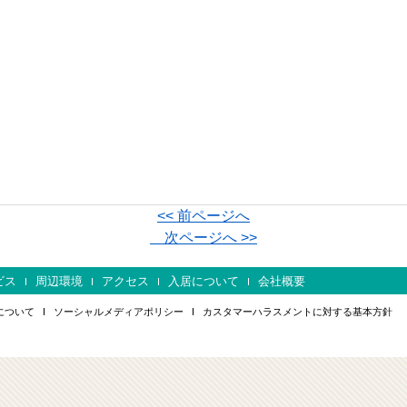
<< 前ページへ
次ページへ >>
ビス
周辺環境
アクセス
入居について
会社概要
について
ソーシャルメディアポリシー
カスタマーハラスメントに対する基本方針