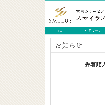
TOP
住戸プラン
先着順